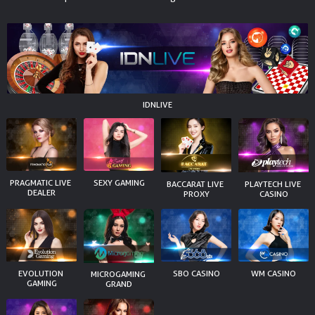
NEW
TANGKAS
RTP
DEPOSIT
IDNLIVE
WITHDRAW
PROMOSI
DOWNLOAD APLIKASI
PRAGMATIC LIVE 
SEXY GAMING
BACCARAT LIVE 
PLAYTECH LIVE 
DEALER
PROXY
CASINO
REFERRAL
JACKPOT
VIP MEMBER
EVOLUTION 
SBO CASINO
WM CASINO
MICROGAMING 
GAMING
GRAND
HUBUNGI KAMI