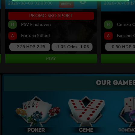
2026-08-09 01:00:00
2026-08-08 17
promo
PROMO SBO SPORT
H
PSV Eindhoven
H
Cerezo O
A
Fortuna Sittard
A
Fagiano
-2.25 HDP 2.25
-1.05 Odds -1.06
-0.50 HDP 0
PLAY
Our Game