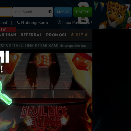
MASUK
 Chat |
Hubungi Kami |
Lupa Password?
NEW
AK IKAN
REFERRAL
PROMOSI
INK RESMI KAMI dewapokerbagus.com dewapokerasik.com !!! B