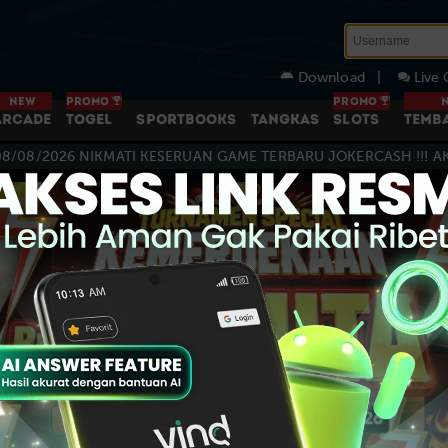
Download |
Live
NEW
PROMO
PROMO
ARCADE
TOGEL
SPORTBOOKS
TANGKAS
SLOTS
TEMB
IKMATI KESERUAN GAME TERBARU JOKERCASH !!! AKSES SELALU L