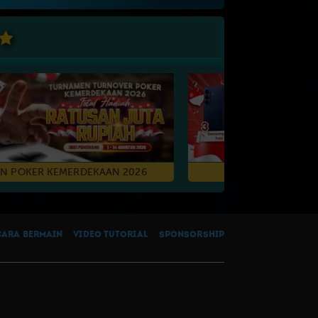
EKAAN 2026
Lucky Spin Merdeka
CARA BERMAIN
VIDEO TUTORIAL
SPONSORSHIP