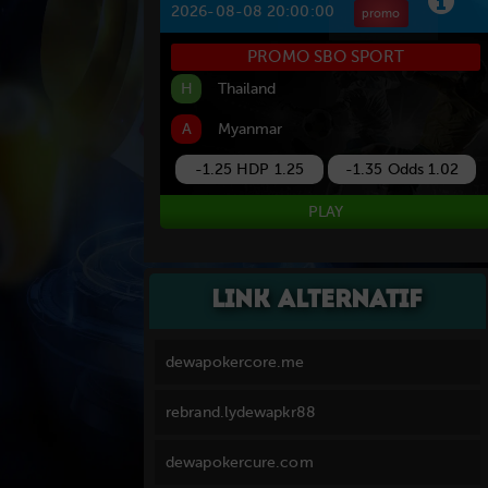
2026-08-08 20:00:00
promo
PROMO SBO SPORT
H
Thailand
A
Myanmar
-1.25 HDP 1.25
-1.35 Odds 1.02
PLAY
Link Alternatif
dewapokercore.me
rebrand.lydewapkr88
dewapokercure.com