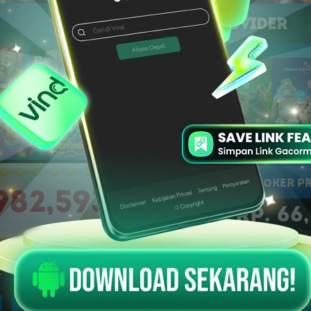
SLOT PROVIDER
more(100)
Tournament Poker Pr
982,593
Rp. 66
t
E-Sport
PSV Eindhoven vs Fortuna Sittard