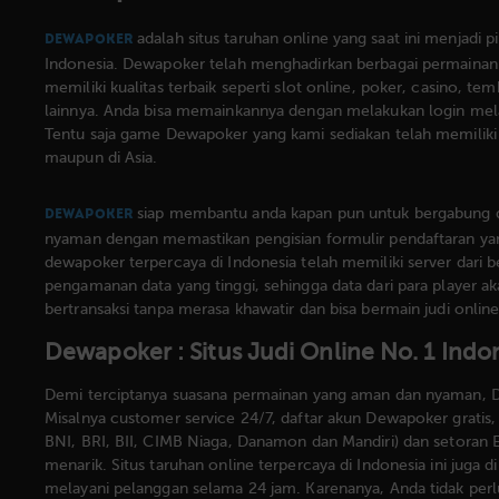
adalah situs taruhan online yang saat ini menjadi p
Dewapoker
Indonesia. Dewapoker telah menghadirkan berbagai permainan 
memiliki kualitas terbaik seperti slot online, poker, casino, t
lainnya. Anda bisa memainkannya dengan melakukan login mel
Tentu saja game Dewapoker yang kami sediakan telah memiliki l
maupun di Asia.
siap membantu anda kapan pun untuk bergabung de
Dewapoker
nyaman dengan memastikan pengisian formulir pendaftaran yan
dewapoker terpercaya di Indonesia telah memiliki server dari b
pengamanan data yang tinggi, sehingga data dari para player a
bertransaksi tanpa merasa khawatir dan bisa bermain judi onlin
Dewapoker : Situs Judi Online No. 1 Indo
Demi terciptanya suasana permainan yang aman dan nyaman, De
Misalnya customer service 24/7, daftar akun Dewapoker gratis, 
BNI, BRI, BII, CIMB Niaga, Danamon dan Mandiri) dan setoran E
menarik. Situs taruhan online terpercaya di Indonesia ini juga d
melayani pelanggan selama 24 jam. Karenanya, Anda tidak perlu k